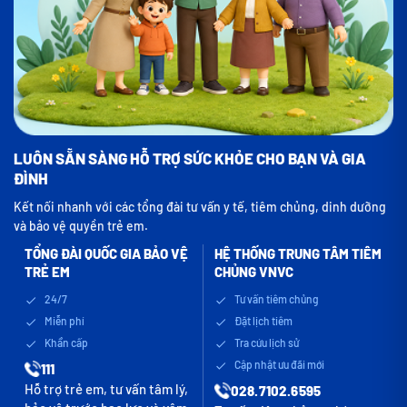
LUÔN SẴN SÀNG HỖ TRỢ SỨC KHỎE CHO BẠN VÀ GIA
ĐÌNH
Kết nối nhanh với các tổng đài tư vấn y tế, tiêm chủng, dinh dưỡng
và bảo vệ quyền trẻ em.
TỔNG ĐÀI QUỐC GIA BẢO VỆ
HỆ THỐNG TRUNG TÂM TIÊM
TRẺ EM
CHỦNG VNVC
24/7
Tư vấn tiêm chủng
Miễn phí
Đặt lịch tiêm
Khẩn cấp
Tra cứu lịch sử
Cập nhật ưu đãi mới
111
Hỗ trợ trẻ em, tư vấn tâm lý,
028.7102.6595