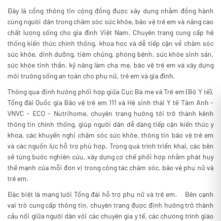
Đây là cổng thông tin cộng đồng được xây dựng nhằm đồng hành
cùng người dân trong chăm sóc sức khỏe, bảo vệ trẻ em và nâng cao
chất lượng sống cho gia đình Việt Nam. Chuyên trang cung cấp hệ
thống kiến thức chính thống, khoa học và dễ tiếp cận về chăm sóc
sức khỏe, dinh dưỡng, tiêm chủng, phòng bệnh, sức khỏe sinh sản,
sức khỏe tinh thần, kỹ năng làm cha mẹ, bảo vệ trẻ em và xây dựng
môi trường sống an toàn cho phụ nữ, trẻ em và gia đình.
Thông qua định hướng phối hợp giữa Cục Bà mẹ và Trẻ em (Bộ Y tế),
Tổng đài Quốc gia Bảo vệ trẻ em 111 và Hệ sinh thái Y tế Tâm Anh -
VNVC - ECO - Nutrihome, chuyên trang hướng tới trở thành kênh
thông tin chính thống, giúp người dân dễ dàng tiếp cận kiến thức y
khoa, các khuyến nghị chăm sóc sức khỏe, thông tin bảo vệ trẻ em
và các nguồn lực hỗ trợ phù hợp. Trong quá trình triển khai, các bên
sẽ từng bước nghiên cứu, xây dựng cơ chế phối hợp nhằm phát huy
thế mạnh của mỗi đơn vị trong công tác chăm sóc, bảo vệ phụ nữ và
trẻ em.
Đặc biệt là mạng lưới Tổng đài hỗ trợ phụ nữ và trẻ em. Bên cạnh
vai trò cung cấp thông tin, chuyên trang được định hướng trở thành
cầu nối giữa người dân với các chuyên gia y tế, các chương trình giáo