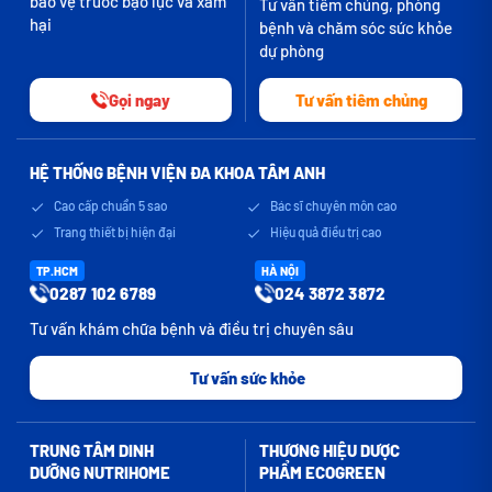
bảo vệ trước bạo lực và xâm
Tư vấn tiêm chủng, phòng
hại
bệnh và chăm sóc sức khỏe
dự phòng
Gọi ngay
Tư vấn tiêm chủng
HỆ THỐNG BỆNH VIỆN ĐA KHOA TÂM ANH
Cao cấp chuẩn 5 sao
Bác sĩ chuyên môn cao
Trang thiết bị hiện đại
Hiệu quả điều trị cao
TP.HCM
HÀ NỘI
0287 102 6789
024 3872 3872
Tư vấn khám chữa bệnh và điều trị chuyên sâu
Tư vấn sức khỏe
TRUNG TÂM DINH
THƯƠNG HIỆU DƯỢC
DƯỠNG NUTRIHOME
PHẨM ECOGREEN