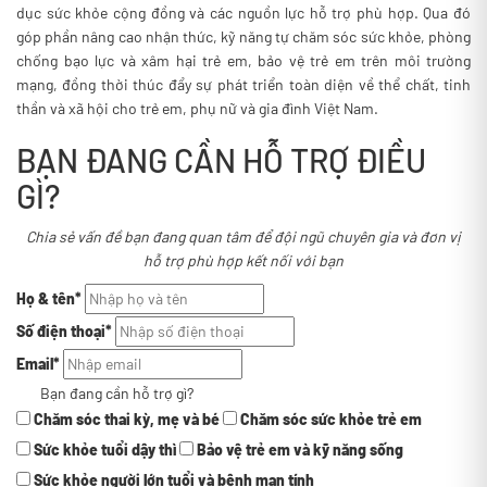
dục sức khỏe cộng đồng và các nguồn lực hỗ trợ phù hợp. Qua đó
góp phần nâng cao nhận thức, kỹ năng tự chăm sóc sức khỏe, phòng
chống bạo lực và xâm hại trẻ em, bảo vệ trẻ em trên môi trường
mạng, đồng thời thúc đẩy sự phát triển toàn diện về thể chất, tinh
thần và xã hội cho trẻ em, phụ nữ và gia đình Việt Nam.
BẠN ĐANG CẦN HỖ TRỢ ĐIỀU
GÌ?
Chia sẻ vấn đề bạn đang quan tâm để đội ngũ chuyên gia và đơn vị
hỗ trợ phù hợp kết nối với bạn
Họ & tên
*
Số điện thoại
*
Email
*
Bạn đang cần hỗ trợ gì?
Chăm sóc thai kỳ, mẹ và bé
Chăm sóc sức khỏe trẻ em
Sức khỏe tuổi dậy thì
Bảo vệ trẻ em và kỹ năng sống
Sức khỏe người lớn tuổi và bệnh mạn tính